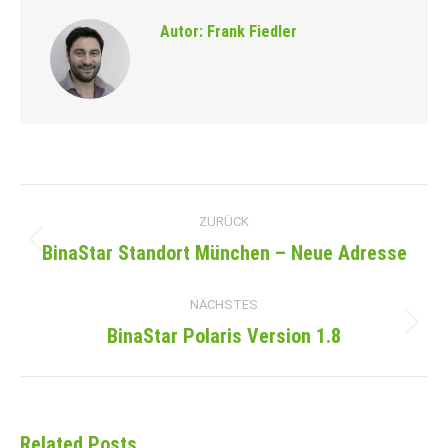
Autor:
Frank Fiedler
Kommentarnavigation
ZURÜCK
BinaStar Standort München – Neue Adresse
Vorheriger
Beitrag:
NÄCHSTES
BinaStar Polaris Version 1.8
Nächster
Beitrag:
Related Posts